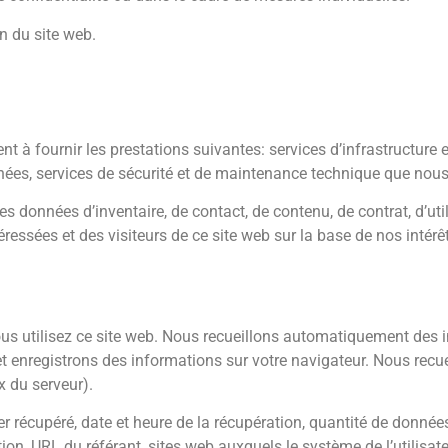
n du site web.
 à fournir les prestations suivantes: services d’infrastructure e
es, services de sécurité et de maintenance technique que nous ut
es données d’inventaire, de contact, de contenu, de contrat, d’ut
essées et des visiteurs de ce site web sur la base de nos intérêt
us utilisez ce site web. Nous recueillons automatiquement des i
et enregistrons des informations sur votre navigateur. Nous recuei
x du serveur).
 récupéré, date et heure de la récupération, quantité de données 
ion, URL du référant, sites web auxquels le système de l’utilisat