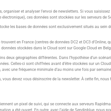
s, organiser et analyser l’envoi de newsletters. Si vous saisisse
se électronique), ces données sont stockées sur les serveurs de 
stocke les bases de données sont exclusivement situés au sein de
trouvent en France (centres de données DC2 et DC3 d’Online, qui 
s données stockées dans le Cloud sont sur Google Cloud en Belg
ins deux géographies différentes. Dans l’hypothèse d’un scénar
ées. Celles-ci sont chiffrées avant d’être stockées sur un Clo
e, avec une fréquence minimale d’au moins une fois par semaine
ous devez vous désinscrire de la newsletter. À cette fin, nous 
iennent un pixel de suivi, qui se connecte aux serveurs Rapidmail 
tion a été ouvert. En outre, avec l’aide de Sendinblue, nous po